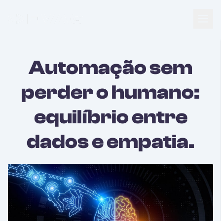
Abrir
Pular para o conteúdo
Automação sem
perder o humano:
equilíbrio entre
dados e empatia.