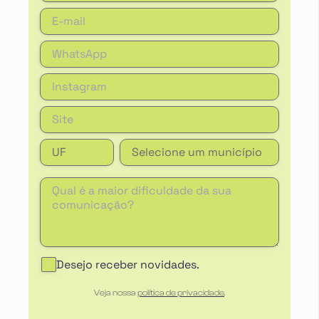
Desejo receber novidades.
Veja nossa
política de privacidade
.